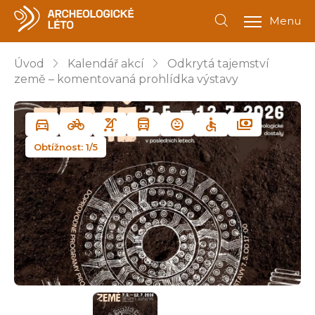
Menu
Úvod
Kalendář akcí
Odkrytá tajemství
země – komentovaná prohlídka výstavy
Obtížnost: 1/5