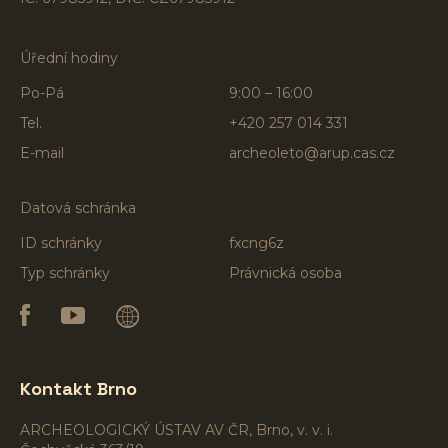
Úřední hodiny
Po-Pá
9:00 – 16:00
Tel.
+420 257 014 331
E-mail
archeoleto@arup.cas.cz
Datová schránka
ID schránky
fxcng6z
Typ schránky
Právnická osoba
Kontakt Brno
ARCHEOLOGICKÝ ÚSTAV AV ČR, Brno, v. v. i.