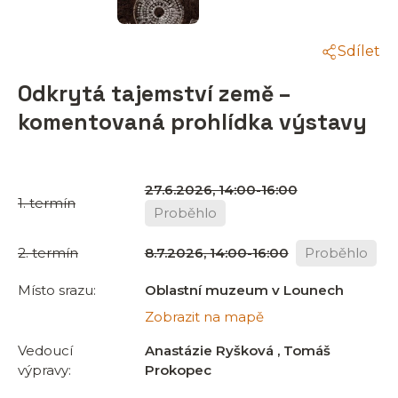
Sdílet
Odkrytá tajemství země –
komentovaná prohlídka výstavy
27.6.2026, 14:00-16:00
1. termín
Proběhlo
2. termín
8.7.2026, 14:00-16:00
Proběhlo
Místo srazu:
Oblastní muzeum v Lounech
Zobrazit na mapě
Vedoucí
Anastázie Ryšková , Tomáš
výpravy:
Prokopec