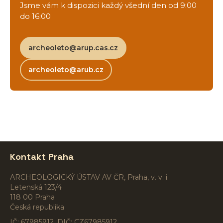
Jsme vám k dispozici každý všední den od 9:00
do 16:00
archeoleto@arup.cas.cz
archeoleto@arub.cz
Kontakt Praha
ARCHEOLOGICKÝ ÚSTAV AV ČR, Praha, v. v. i.
Letenská 123/4
118 00 Praha
Česká republika
IČ: 67985912, DIČ: CZ67985912