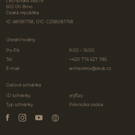
Čechyňská 363/19
602 00 Brno
Česká republika
IČ: 68081758, DIČ: CZ68081758
Úřední hodiny
Po-Pá
9:00 – 16:00
Tel.
+420 776 627 785
E-mail
archeoleto@arub.cz
Datová schránka
ID schránky
xnjf5zy
Typ schránky
Právnická osoba