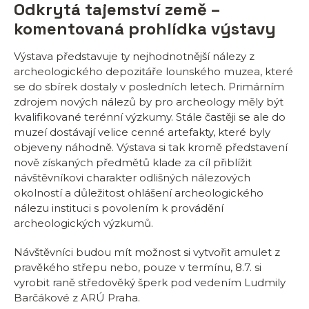
Odkrytá tajemství země –
komentovaná prohlídka výstavy
Výstava představuje ty nejhodnotnější nálezy z
archeologického depozitáře lounského muzea, které
se do sbírek dostaly v posledních letech. Primárním
zdrojem nových nálezů by pro archeology měly být
kvalifikované terénní výzkumy. Stále častěji se ale do
muzeí dostávají velice cenné artefakty, které byly
objeveny náhodně. Výstava si tak kromě představení
nově získaných předmětů klade za cíl přiblížit
návštěvníkovi charakter odlišných nálezových
okolností a důležitost ohlášení archeologického
nálezu instituci s povolením k provádění
archeologických výzkumů.
Návštěvníci budou mít možnost si vytvořit amulet z
pravěkého střepu nebo, pouze v termínu, 8.7. si
vyrobit raně středověký šperk pod vedením Ludmily
Barčákové z ARÚ Praha.