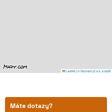
Leaflet
|
© Seznam.cz a.s. a další
Máte dotazy?