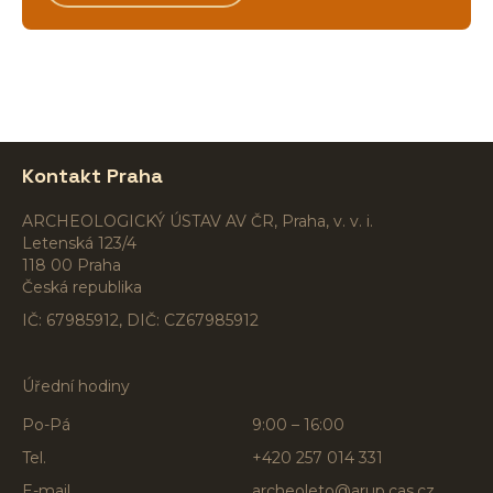
Kontakt Praha
ARCHEOLOGICKÝ ÚSTAV AV ČR, Praha, v. v. i.
Letenská 123/4
118 00 Praha
Česká republika
IČ: 67985912, DIČ: CZ67985912
Úřední hodiny
Po-Pá
9:00 – 16:00
Tel.
+420 257 014 331
E-mail
archeoleto@arup.cas.cz