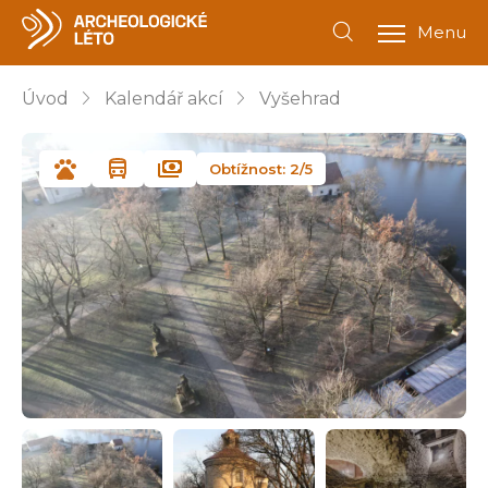
Menu
Úvod
Kalendář akcí
Vyšehrad
Obtížnost: 2/5