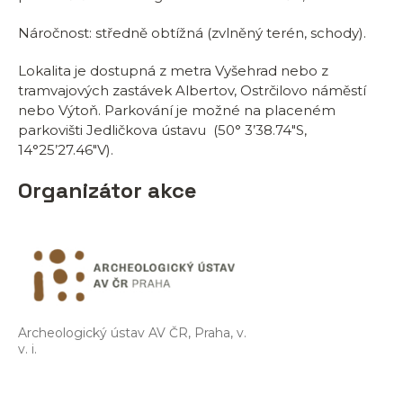
Náročnost: středně obtížná (zvlněný terén, schody).
Lokalita je dostupná z metra Vyšehrad nebo z
tramvajových zastávek Albertov, Ostrčilovo náměstí
nebo Výtoň. Parkování je možné na placeném
parkovišti Jedličkova ústavu (50° 3’38.74″S,
14°25’27.46″V).
Organizátor akce
Archeologický ústav AV ČR, Praha, v.
v. i.