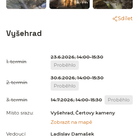
Sdílet
Vyšehrad
23.6.2026, 14:00-15:30
1. termín
Proběhlo
30.6.2026, 14:00-15:30
2. termín
Proběhlo
3. termín
14.7.2026, 14:00-15:30
Proběhlo
Místo srazu:
Vyšehrad, Čertovy kameny
Zobrazit na mapě
Vedoucí
Ladislav Damašek