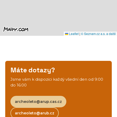
Leaflet
|
© Seznam.cz a.s. a další
Máte dotazy?
Jsme vám k dispozici každý všední den od 9:00
do 16:00
archeoleto@arup.cas.cz
archeoleto@arub.cz