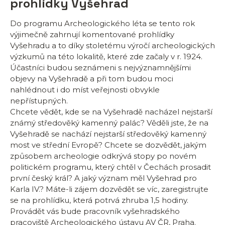
prohlídky Vyšehrad
Do programu Archeologického léta se tento rok
výjimečně zahrnují komentované prohlídky
Vyšehradu a to díky stoletému výročí archeologických
výzkumů na této lokalitě, které zde začaly v r. 1924.
Účastníci budou seznámeni s nejvýznamnějšími
objevy na Vyšehradě a při tom budou moci
nahlédnout i do míst veřejnosti obvykle
nepřístupných.
Chcete vědět, kde se na Vyšehradě nacházel nejstarší
známý středověký kamenný palác? Věděli jste, že na
Vyšehradě se nachází nejstarší středověký kamenný
most ve střední Evropě? Chcete se dozvědět, jakým
způsobem archeologie odkrývá stopy po novém
politickém programu, který chtěl v Čechách prosadit
první český král? A jaký význam měl Vyšehrad pro
Karla IV.? Máte-li zájem dozvědět se víc, zaregistrujte
se na prohlídku, která potrvá zhruba 1,5 hodiny.
Provádět vás bude pracovník vyšehradského
pracoviště Archeologického ústavu AV ČR, Praha.