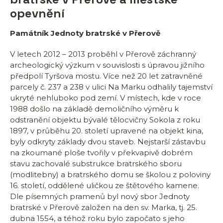
opevnění
Památník Jednoty bratrské v Přerově
V letech 2012 – 2013 proběhl v Přerově záchranný
archeologický výzkum v souvislosti s úpravou jižního
předpolí Tyršova mostu. Více než 20 let zatravněné
parcely č. 237 a 238 v ulici Na Marku odhalily tajemství
ukryté nehluboko pod zemí. V místech, kde v roce
1988 došlo na základě demoličního výměru k
odstranění objektu bývalé tělocvičny Sokola z roku
1897, v průběhu 20. století upravené na objekt kina,
byly odkryty základy dvou staveb. Nejstarší zástavbu
na zkoumané ploše tvořily v překvapivě dobrém
stavu zachovalé substrukce bratrského sboru
(modlitebny) a bratrského domu se školou z poloviny
16. století, oddělené uličkou ze štětového kamene.
Dle písemných pramenů byl nový sbor Jednoty
bratrské v Přerově založen na den sv. Marka, tj. 25.
dubna 1554, a téhož roku bylo započato s jeho