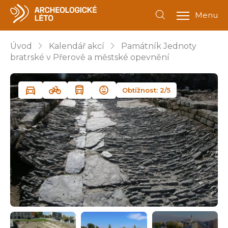
Menu
Úvod
Kalendář akcí
Památník Jednoty
bratrské v Přerově a městské opevnění
Obtížnost: 2/5