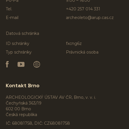
Po-Pá
9:00 – 16:00
Tel.
+420 257 014 331
E-mail
archeoleto@arup.cas.cz
Datová schránka
ID schránky
fxcng6z
Typ schránky
Právnická osoba
Kontakt Brno
ARCHEOLOGICKÝ ÚSTAV AV ČR, Brno, v. v. i.
Čechyňská 363/19
602 00 Brno
Česká republika
IČ: 68081758, DIČ: CZ68081758