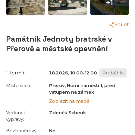
+1
Sdílet
Památník Jednoty bratrské v
Přerově a městské opevnění
1. termín
1.8.2026, 10:00-12:00
Proběhlo
Místo srazu:
Přerov, Horní náměstí 1, před
vstupem na zámek
Zobrazit na mapě
Vedoucí
Zdeněk Schenk
výpravy:
Bezbariérový
Ne