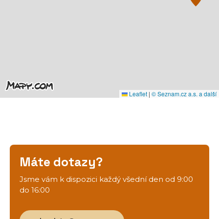
Leaflet
|
© Seznam.cz a.s. a další
Máte dotazy?
Jsme vám k dispozici každý všední den od 9:00
do 16:00