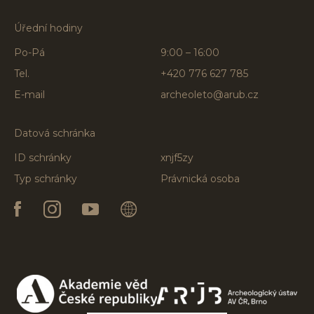
Úřední hodiny
Po-Pá
9:00 – 16:00
Tel.
+420 776 627 785
E-mail
archeoleto@arub.cz
Datová schránka
ID schránky
xnjf5zy
Typ schránky
Právnická osoba