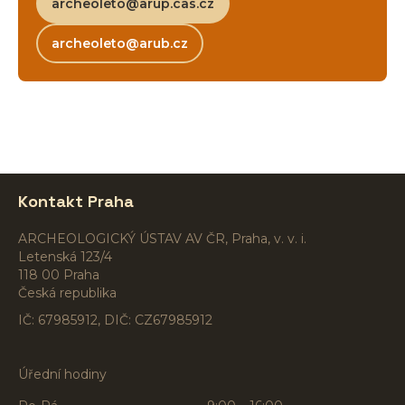
archeoleto@arup.cas.cz
archeoleto@arub.cz
Kontakt Praha
ARCHEOLOGICKÝ ÚSTAV AV ČR, Praha, v. v. i.
Letenská 123/4
118 00 Praha
Česká republika
IČ: 67985912, DIČ: CZ67985912
Úřední hodiny