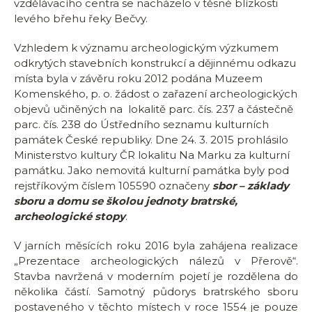
vzdělávacího centra se nacházelo v těsné blízkosti
levého břehu řeky Bečvy.
Vzhledem k významu archeologickým výzkumem
odkrytých stavebních konstrukcí a dějinnému odkazu
místa byla v závěru roku 2012 podána Muzeem
Komenského, p. o. žádost o zařazení archeologických
objevů učiněných na lokalitě parc. čís. 237 a částečně
parc. čís. 238 do Ústředního seznamu kulturních
památek České republiky. Dne 24. 3. 2015 prohlásilo
Ministerstvo kultury ČR lokalitu Na Marku za kulturní
památku. Jako nemovitá kulturní památka byly pod
rejstříkovým číslem 105590 označeny
sbor – základy
sboru a domu se školou jednoty bratrské,
archeologické stopy
.
V jarních měsících roku 2016 byla zahájena realizace
„Prezentace archeologických nálezů v Přerově“.
Stavba navržená v moderním pojetí je rozdělena do
několika částí. Samotný půdorys bratrského sboru
postaveného v těchto místech v roce 1554 je pouze