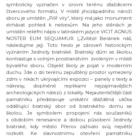
symbolicky vyznačen v úrovni terénu dlaždicemi
čtvercového formátu. V místě jihozápadního nároží
sboru je umístěn „Pilíř víry“, který má jako monument
strhávat pohled k nebesům. Na jeho stěnách je
umístěn reliéfní nápis v latinském jazyce VICIT AGNUS
NOSTER EUM SEQUAMUR („Zvítězil Beránek náš,
následujme jej). Toto heslo je zároveň historickým
vyznáním Jednoty bratrské. Bratrský dům se školou
kontrastuje s volným prostranstvím zvoleným v místě
bývalého sboru. Objekt školy je pojat v moderním
duchu. Jde o do terénu zapuštěný prostor vymezený
zdmi v nikách ukrývajícími expozici – panely s texty a
nákresy, doplněné replikami nejzajímavějších
archeologických nálezů z lokality. Nejautentičtější část
památníku představuje unikátní dlážděná ulička
oddělující bratrský sbor od bratrského domu se
školou. Je symbolem propojení nás současníků
s obdobím renesance a dobou působení Jednoty
bratrské, kdy město Přerov zažívalo svůj největší
rozkvět. Ke slavnostnímu otevření památníku