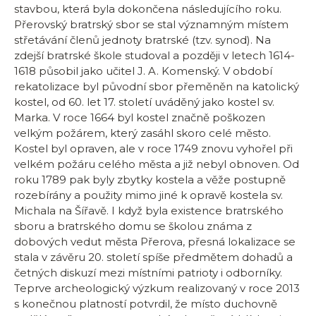
stavbou, která byla dokončena následujícího roku.
Přerovský bratrský sbor se stal významným místem
střetávání členů jednoty bratrské (tzv. synod). Na
zdejší bratrské škole studoval a později v letech 1614-
1618 působil jako učitel J. A. Komenský. V období
rekatolizace byl původní sbor přeměněn na katolický
kostel, od 60. let 17. století uváděný jako kostel sv.
Marka. V roce 1664 byl kostel značně poškozen
velkým požárem, který zasáhl skoro celé město.
Kostel byl opraven, ale v roce 1749 znovu vyhořel při
velkém požáru celého města a již nebyl obnoven. Od
roku 1789 pak byly zbytky kostela a věže postupně
rozebírány a použity mimo jiné k opravě kostela sv.
Michala na Šířavě. I když byla existence bratrského
sboru a bratrského domu se školou známa z
dobových vedut města Přerova, přesná lokalizace se
stala v závěru 20. století spíše předmětem dohadů a
četných diskuzí mezi místními patrioty i odborníky.
Teprve archeologický výzkum realizovaný v roce 2013
s konečnou platností potvrdil, že místo duchovně