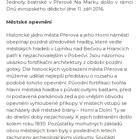
Jednoty bratrské v Přerově Na Marku došlo v rámci
Dnů evropského dědictví dne 11. září 2016.
Městské opevnění
Historické jádro města Přerova a jeho Horní náměstí
obepínají pozdně středověké hradby, které vedle
městských hradeb v Lipníku nad Bečvou a Hranicích
patří k nejzachovalejším v Pobečví. Jsou názornou
ukázkou fortifikační architektury z období pozdní
gotiky. Dle historických vyobrazení města Přerova si
můžeme udělat nejlepší představu o rozsahu a
podobě tohoto opevnění. Původní fortifikaci tvořila
hlavní městská hradba s půlválcovitými baštami, před
ní postavená parkánová zeď a po vnějším obvodu
opevnění vyhloubené příkopy. V místech vstupů se
nacházely dvě městské brány – Horní a Dolní. Ty se
do dnešní doby nezachovaly. K jejich odstranění došlo
kolem roku 1830. Pozůstatky mohutných základů
obou městských bran byly v posledních letech
zachyceny archeologickými výzkumy. Součástí