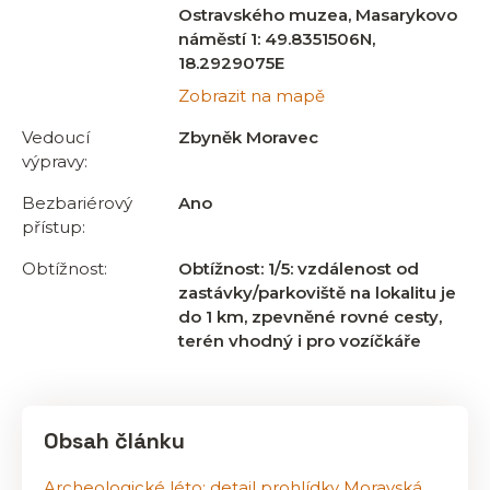
Ostravského muzea, Masarykovo
náměstí 1: 49.8351506N,
18.2929075E
Zobrazit na mapě
Vedoucí
Zbyněk Moravec
výpravy:
Bezbariérový
Ano
přístup:
Obtížnost:
Obtížnost: 1/5: vzdálenost od
zastávky/parkoviště na lokalitu je
do 1 km, zpevněné rovné cesty,
terén vhodný i pro vozíčkáře
Obsah článku
Archeologické léto: detail prohlídky Moravská