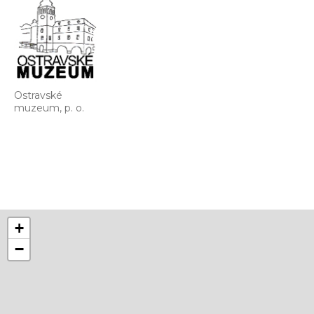
Ostravské
muzeum, p. o.
+
−