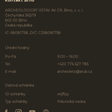
ARCHEOLOGICKÝ ÚSTAV AV ČR, Brno, v. v. i.
Čechyňská 363/19
602 00 Brno
Česká republika
IČ: 68081758, DIČ: CZ68081758
Úřední hodiny
Po-Pá
9:00 – 16:00
Tel.
+420 776 627 785
E-mail
archeoleto@arub.cz
Datová schránka
ID schránky
xnjf5zy
Typ schránky
Právnická osoba