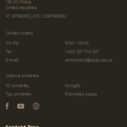
118 00 Praha
Česká republika
IČ: 67985912, DIČ: CZ67985912
Úřední hodiny
Po-Pá
9:00 – 16:00
Tel.
+420 257 014 331
E-mail
archeoleto@arup.cas.cz
Datová schránka
ID schránky
fxcng6z
Typ schránky
Právnická osoba
Kontakt Brno