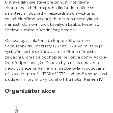
Ostrava díky čilé stavební činnosti intenzivně
zkoumána a během prohlídky bude možné se
s některými poznatky nejzásadnějších výzkumů
seznámit přímo na daných místech (Masarykovo
náměstí, domovní blok bývalých Laubů, kostel sv.
Václava a místo původní fary, hradba).
Ostrava byla založena biskupem Brunem ze
Schauenburku mezi léty 1267 až 1278. Velmi záhy je
vystavěn kostel sv. Václava, rozměřeno náměstí i
základní uliční síť a pochopitelně i první domy. Ačkoliv
lze předpokládat, že Ostrava byla nějak ohrazena
nebo vymezena, kamenná hradba byla vybudována
až o sto let později (1362 až 1375) – zřejmě v souvislosti
s udělením prvního výročního trhu (1362) Karlem IV.
Organizátor akce