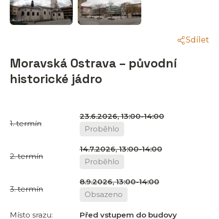
Sdílet
Moravská Ostrava – původní
historické jádro
23.6.2026, 13:00-14:00
1. termín
Proběhlo
14.7.2026, 13:00-14:00
2. termín
Proběhlo
8.9.2026, 13:00-14:00
3. termín
Obsazeno
Místo srazu:
Před vstupem do budovy