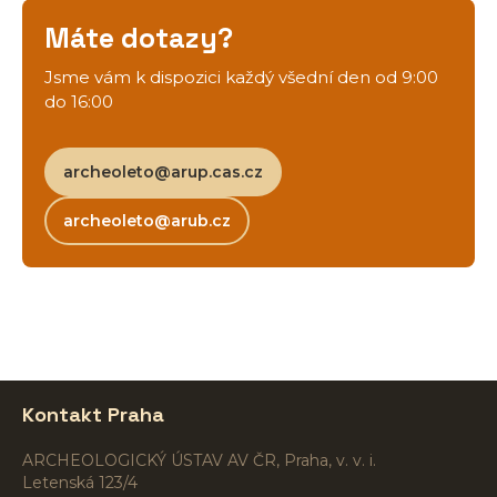
Máte dotazy?
Jsme vám k dispozici každý všední den od 9:00
do 16:00
archeoleto@arup.cas.cz
archeoleto@arub.cz
Kontakt Praha
ARCHEOLOGICKÝ ÚSTAV AV ČR, Praha, v. v. i.
Letenská 123/4