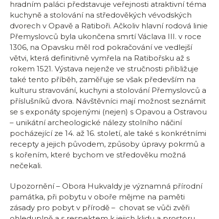
hradním paláci představuje veřejnosti atraktivní téma
kuchyně a stolování na středověkých vévodských
dvorech v Opavě a Ratiboři. Ačkoliv hlavní rodová linie
Přemyslovců byla ukončena smrtí Václava III. v roce
1306, na Opavsku měl rod pokračování ve vedlejší
větvi, která definitivně vymřela na Ratibořsku až s
rokem 1521. Výstava nejenže ve stručnosti přibližuje
také tento příběh, zaměřuje se však především na
kulturu stravování, kuchyni a stolování Přemyslovců a
příslušníků dvora. Návštěvníci mají možnost seznámit
se s exponáty spojenými (nejen) s Opavou a Ostravou
– unikátní archeologické nálezy stolního náčiní
pocházející ze 14. až 16. století, ale také s konkrétními
recepty a jejich původem, způsoby úpravy pokrmů a
s kořením, které bychom ve středověku možná
nečekali.
Upozornění – Obora Hukvaldy je významná přírodní
památka, při pobytu v oboře mějme na paměti
zásady pro pobyt v přírodě – chovat se vůči zvěři
ohleduplně a s respektem k jejich klidu a prostoru.