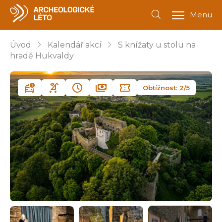
Menu
Úvod
Kalendář akcí
S knížaty u stolu na
hradě Hukvaldy
Obtížnost: 2/5