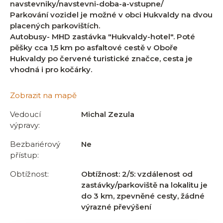
navstevniky/navstevni-doba-a-vstupne/
Parkování vozidel je možné v obci Hukvaldy na dvou
placených parkovištích.
Autobusy- MHD zastávka "Hukvaldy-hotel". Poté
pěšky cca 1,5 km po asfaltové cestě v Oboře
Hukvaldy po červené turistické značce, cesta je
vhodná i pro kočárky.
Zobrazit na mapě
Vedoucí
Michal Zezula
výpravy:
Bezbariérový
Ne
přístup:
Obtížnost:
Obtížnost: 2/5: vzdálenost od
zastávky/parkoviště na lokalitu je
do 3 km, zpevněné cesty, žádné
výrazné převýšení