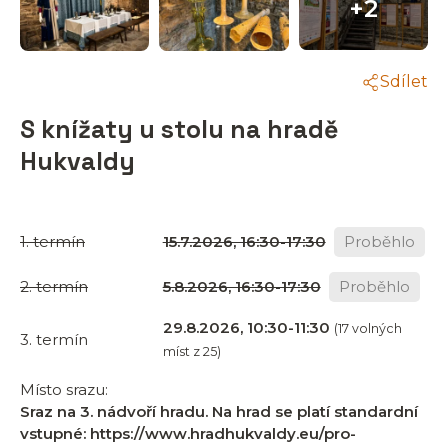
+2
Sdílet
S knížaty u stolu na hradě
Hukvaldy
1. termín
15.7.2026, 16:30-17:30
Proběhlo
2. termín
5.8.2026, 16:30-17:30
Proběhlo
29.8.2026, 10:30-11:30
(17 volných
3. termín
míst z 25)
Místo srazu:
Sraz na 3. nádvoří hradu. Na hrad se platí standardní
vstupné: https://www.hradhukvaldy.eu/pro-