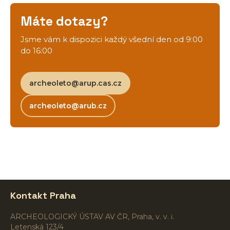
Máte dotazy?
Jsme vám k dispozici každý všední den od 9:00
do 16:00
archeoleto@arup.cas.cz
archeoleto@arub.cz
Kontakt Praha
ARCHEOLOGICKÝ ÚSTAV AV ČR, Praha, v. v. i.
Letenská 123/4