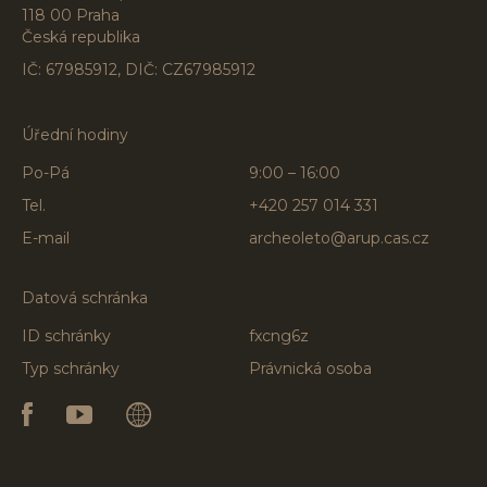
118 00 Praha
Česká republika
IČ: 67985912, DIČ: CZ67985912
Úřední hodiny
Po-Pá
9:00 – 16:00
Tel.
+420 257 014 331
E-mail
archeoleto@arup.cas.cz
Datová schránka
ID schránky
fxcng6z
Typ schránky
Právnická osoba