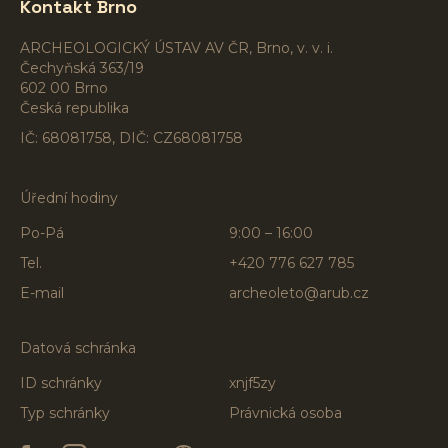
Kontakt Brno
ARCHEOLOGICKÝ ÚSTAV AV ČR, Brno, v. v. i.
Čechyňská 363/19
602 00 Brno
Česká republika
IČ: 68081758, DIČ: CZ68081758
Úřední hodiny
Po-Pá
9:00 – 16:00
Tel.
+420 776 627 785
E-mail
archeoleto@arub.cz
Datová schránka
ID schránky
xnjf5zy
Typ schránky
Právnická osoba