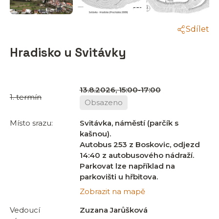
Sdílet
Hradisko u Svitávky
13.8.2026, 15:00-17:00
1. termín
Obsazeno
Místo srazu:
Svitávka, náměstí (parčík s
kašnou).
Autobus 253 z Boskovic, odjezd
14:40 z autobusového nádraží.
Parkovat lze například na
parkovišti u hřbitova.
Zobrazit na mapě
Vedoucí
Zuzana Jarůšková