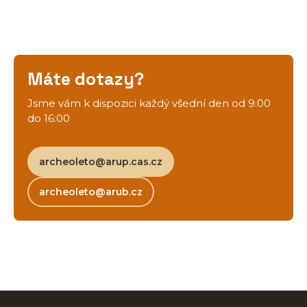
Máte dotazy?
Jsme vám k dispozici každý všední den od 9:00
do 16:00
archeoleto@arup.cas.cz
archeoleto@arub.cz