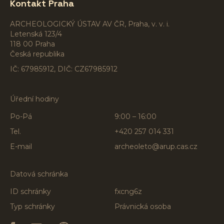
Kontakt Praha
ARCHEOLOGICKÝ ÚSTAV AV ČR, Praha, v. v. i.
Letenská 123/4
118 00 Praha
Česká republika
IČ: 67985912, DIČ: CZ67985912
Úřední hodiny
Po-Pá
9:00 – 16:00
Tel.
+420 257 014 331
E-mail
archeoleto@arup.cas.cz
Datová schránka
ID schránky
fxcng6z
Typ schránky
Právnická osoba