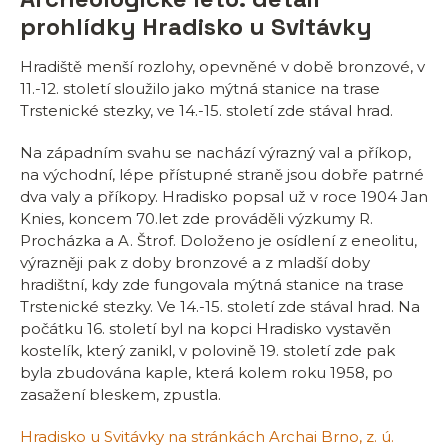
prohlídky Hradisko u Svitávky
Hradiště menší rozlohy, opevněné v době bronzové, v
11.-12. století sloužilo jako mýtná stanice na trase
Trstenické stezky, ve 14.-15. století zde stával hrad.
Na západním svahu se nachází výrazný val a příkop,
na východní, lépe přístupné straně jsou dobře patrné
dva valy a příkopy. Hradisko popsal už v roce 1904 Jan
Knies, koncem 70.let zde prováděli výzkumy R.
Procházka a A. Štrof. Doloženo je osídlení z eneolitu,
výrazněji pak z doby bronzové a z mladší doby
hradištní, kdy zde fungovala mýtná stanice na trase
Trstenické stezky. Ve 14.-15. století zde stával hrad. Na
počátku 16. století byl na kopci Hradisko vystavěn
kostelík, který zanikl, v polovině 19. století zde pak
byla zbudována kaple, která kolem roku 1958, po
zasažení bleskem, zpustla.
Hradisko u Svitávky na stránkách Archai Brno, z. ú.