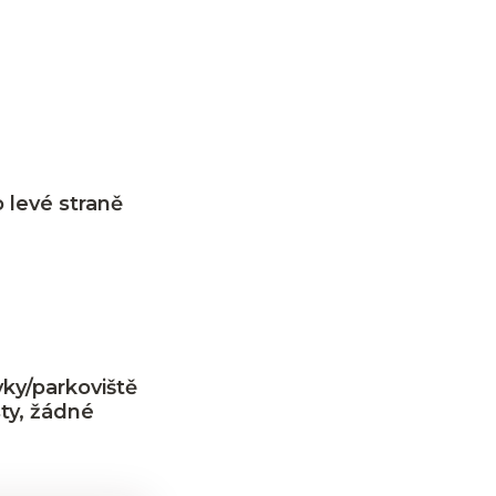
o levé straně
vky/parkoviště
sty, žádné