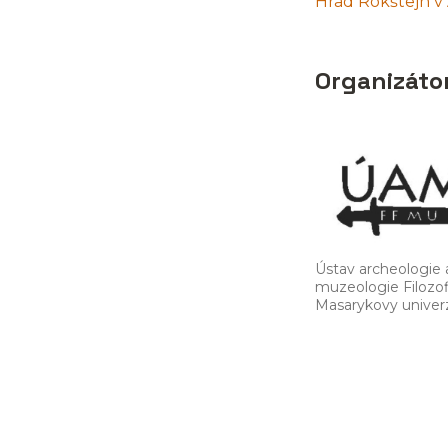
Hrad Rokštejn v
Organizáto
Ústav archeologie 
muzeologie Filozof
Masarykovy univerz