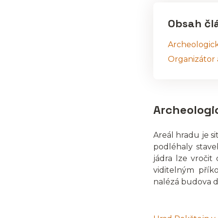
Obsah čl
Archeologick
Organizátor
Archeologic
Areál hradu je 
podléhaly stave
jádra lze vročit
viditelným pří
nalézá budova d