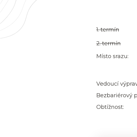
1. termín
2. termín
Místo srazu:
Vedoucí výprav
Bezbariérový p
Obtížnost: