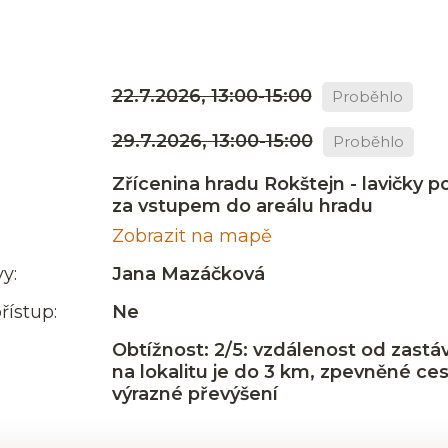
22.7.2026, 13:00-15:00
Proběhlo
29.7.2026, 13:00-15:00
Proběhlo
Zřícenina hradu Rokštejn - lavičky p
za vstupem do areálu hradu
Zobrazit na mapě
y:
Jana Mazáčková
řístup:
Ne
Obtížnost: 2/5: vzdálenost od zastá
na lokalitu je do 3 km, zpevněné ce
výrazné převýšení