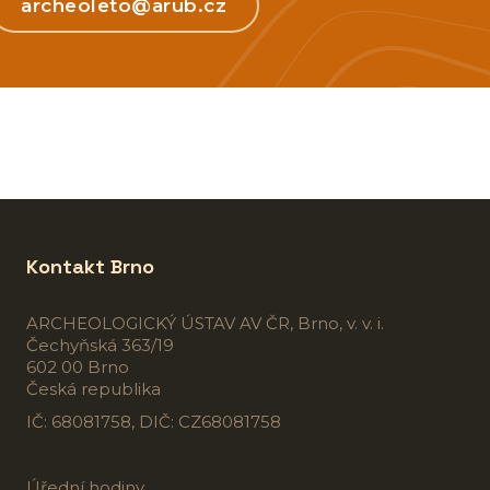
archeoleto@arub.cz
Kontakt Brno
ARCHEOLOGICKÝ ÚSTAV AV ČR, Brno, v. v. i.
Čechyňská 363/19
602 00 Brno
Česká republika
IČ: 68081758, DIČ: CZ68081758
Úřední hodiny