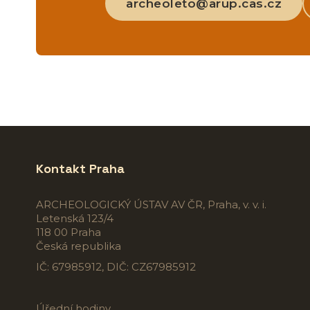
archeoleto@arup.cas.cz
Kontakt Praha
ARCHEOLOGICKÝ ÚSTAV AV ČR, Praha, v. v. i.
Letenská 123/4
118 00 Praha
Česká republika
IČ: 67985912, DIČ: CZ67985912
Úřední hodiny