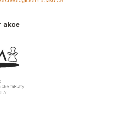
 Archeologickém atlasu ČR
r akce
a
ické fakulty
ity