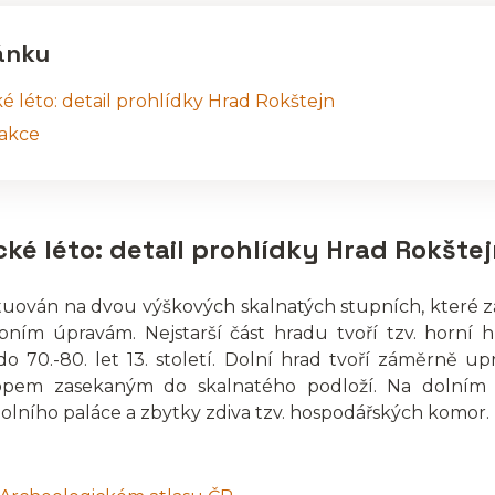
ánku
é léto: detail prohlídky Hrad Rokštejn
 akce
ké léto: detail prohlídky Hrad Rokšte
situován na dvou výškových skalnatých stupních, které 
bním úpravám. Nejstarší část hradu tvoří tzv. horní h
 do 70.-80. let 13. století. Dolní hrad tvoří záměrně u
kopem zasekaným do skalnatého podloží. Na dolním 
olního paláce a zbytky zdiva tzv. hospodářských komor.