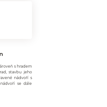
jn
zároveň s hradem
rad, stavbu jeho
pravené nádvoří s
nádvoří se dále