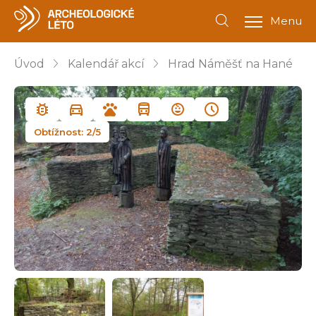
Menu
Úvod
Kalendář akcí
Hrad Náměšť na Hané
Obtížnost: 2/5