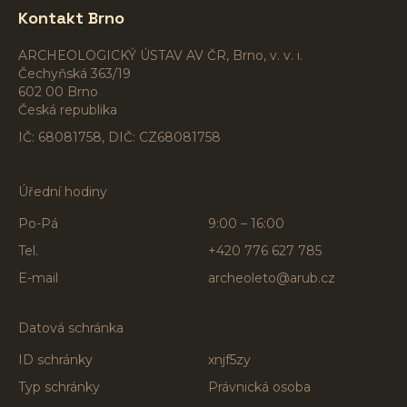
Kontakt Brno
ARCHEOLOGICKÝ ÚSTAV AV ČR, Brno, v. v. i.
Čechyňská 363/19
602 00 Brno
Česká republika
IČ: 68081758, DIČ: CZ68081758
Úřední hodiny
Po-Pá
9:00 – 16:00
Tel.
+420 776 627 785
E-mail
archeoleto@arub.cz
Datová schránka
ID schránky
xnjf5zy
Typ schránky
Právnická osoba