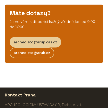
Máte dotazy?
Jsme vám k dispozici každý všední den od 9:00
do 16:00
archeoleto@arup.cas.cz
archeoleto@arub.cz
Kontakt Praha
ARCHEOLOGICKÝ ÚSTAV AV ČR, Praha, v. v. i.