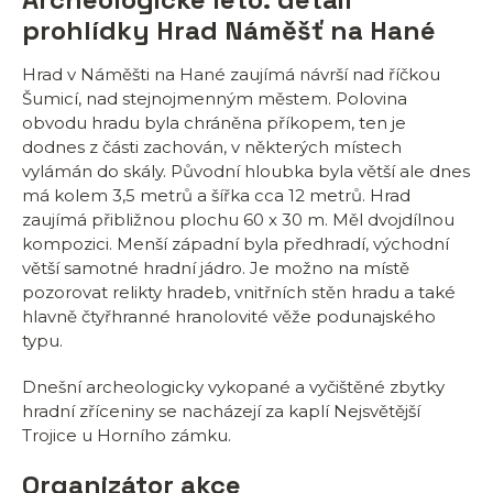
prohlídky Hrad Náměšť na Hané
Hrad v Náměšti na Hané zaujímá návrší nad říčkou
Šumicí, nad stejnojmenným městem. Polovina
obvodu hradu byla chráněna příkopem, ten je
dodnes z části zachován, v některých místech
vylámán do skály. Původní hloubka byla větší ale dnes
má kolem 3,5 metrů a šířka cca 12 metrů. Hrad
zaujímá přibližnou plochu 60 x 30 m. Měl dvojdílnou
kompozici. Menší západní byla předhradí, východní
větší samotné hradní jádro. Je možno na místě
pozorovat relikty hradeb, vnitřních stěn hradu a také
hlavně čtyřhranné hranolovité věže podunajského
typu.
Dnešní archeologicky vykopané a vyčištěné zbytky
hradní zříceniny se nacházejí za kaplí Nejsvětější
Trojice u Horního zámku.
Organizátor akce