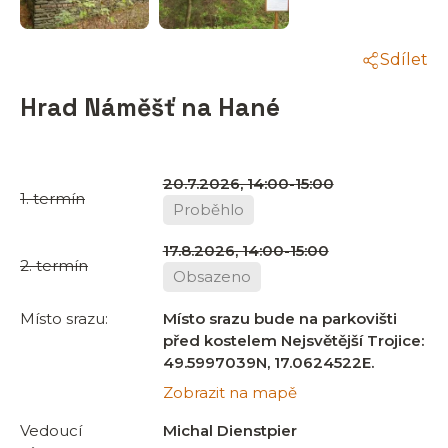
Sdílet
Hrad Náměšť na Hané
20.7.2026, 14:00-15:00
1. termín
Proběhlo
17.8.2026, 14:00-15:00
2. termín
Obsazeno
Místo srazu:
Místo srazu bude na parkovišti
před kostelem Nejsvětější Trojice:
49.5997039N, 17.0624522E.
Zobrazit na mapě
Vedoucí
Michal Dienstpier