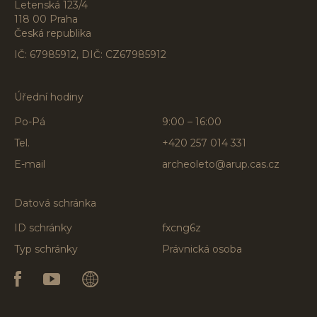
Letenská 123/4
118 00 Praha
Česká republika
IČ: 67985912, DIČ: CZ67985912
Úřední hodiny
Po-Pá
9:00 – 16:00
Tel.
+420 257 014 331
E-mail
archeoleto@arup.cas.cz
Datová schránka
ID schránky
fxcng6z
Typ schránky
Právnická osoba