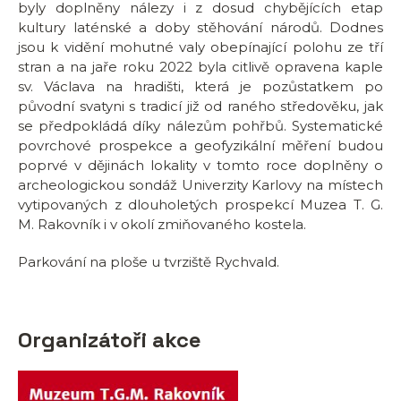
byly doplněny nálezy i z dosud chybějících etap
kultury laténské a doby stěhování národů. Dodnes
jsou k vidění mohutné valy obepínající polohu ze tří
stran a na jaře roku 2022 byla citlivě opravena kaple
sv. Václava na hradišti, která je pozůstatkem po
původní svatyni s tradicí již od raného středověku, jak
se předpokládá díky nálezům pohřbů. Systematické
povrchové prospekce a geofyzikální měření budou
poprvé v dějinách lokality v tomto roce doplněny o
archeologickou sondáž Univerzity Karlovy na místech
vytipovaných z dlouholetých prospekcí Muzea T. G.
M. Rakovník i v okolí zmiňovaného kostela.
Parkování na ploše u tvrziště Rychvald.
Organizátoři akce