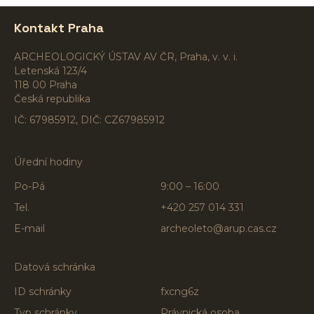
Kontakt Praha
ARCHEOLOGICKÝ ÚSTAV AV ČR, Praha, v. v. i.
Letenská 123/4
118 00 Praha
Česká republika
IČ: 67985912, DIČ: CZ67985912
Úřední hodiny
Po-Pá
9:00 – 16:00
Tel.
+420 257 014 331
E-mail
archeoleto@arup.cas.cz
Datová schránka
ID schránky
fxcng6z
Typ schránky
Právnická osoba