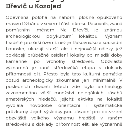
Dřevíč u Kozojed
Opevněná poloha na náhorní plošině opukového
masivu Džbánu v severní části okresu Rakovník, zvaná
pomístním jménem Na Dřevíči, je známou
archeologickou polykulturní lokalitou. Význam
hradiště pro širší území, než je Rakovnicko a sousední
Lounsko, ukazují starší, ale i nejnovější nálezy, jež
dokládají průběžné osídlení lokality od mladší doby
kamenné po vrcholný středověk. Obzvláště
významná je raně středověká etapa s doklady
přítomnosti elit. Přesto byla tato kulturní památka
dosud archeologicky zkoumána jen minimálně. V
posledních dvaceti letech zde bylo archeology
zaznamenáno větší množství nelegálních zásahů
amatérských hledačů, jejichž aktivita na lokalitě
vyvolala novodobé orientační i systematické
průzkumy. Jejich výsledky jsou zásadní pro potvrzení
obzvláště velkého významu hradiště v raném
středověku s doklady přítomnost elit, ale významně