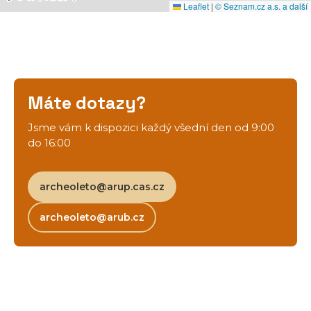
Leaflet
|
© Seznam.cz a.s. a další
Máte dotazy?
Jsme vám k dispozici každý všední den od 9:00
do 16:00
archeoleto@arup.cas.cz
archeoleto@arub.cz