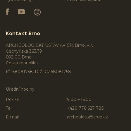
Kontakt Brno
ARCHEOLOGICKÝ ÚSTAV AV ČR, Brno, v. v. i.
Čechyňská 363/19
602 00 Brno
Česká republika
IČ: 68081758, DIČ: CZ68081758
Úřední hodiny
Po-Pá
9:00 – 16:00
Tel.
+420 776 627 785
E-mail
archeoleto@arub.cz