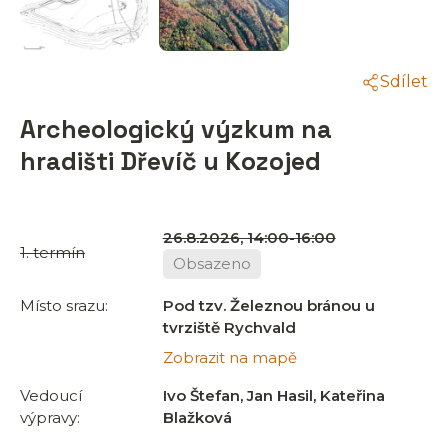
Sdílet
Archeologický výzkum na
hradišti Dřevíč u Kozojed
26.8.2026, 14:00-16:00
1. termín
Obsazeno
Místo srazu:
Pod tzv. Železnou bránou u
tvrziště Rychvald
Zobrazit na mapě
Vedoucí
Ivo Štefan, Jan Hasil, Kateřina
výpravy:
Blažková